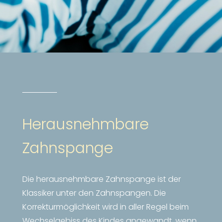
Herausnehmbare
Zahnspange
Die herausnehmbare Zahnspange ist der
Klassiker unter den Zahnspangen. Die
Korrekturmöglichkeit wird in aller Regel beim
Wechselgebiss des Kindes angewandt, wenn